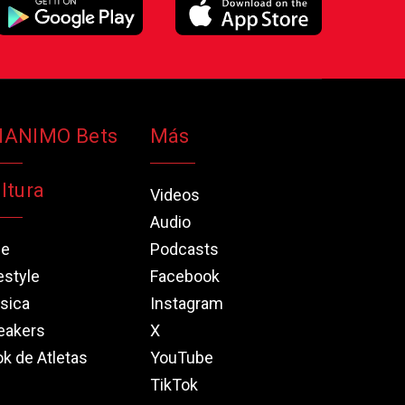
NANIMO Bets
Más
ltura
Videos
Audio
ne
Podcasts
estyle
Facebook
sica
Instagram
eakers
X
k de Atletas
YouTube
TikTok