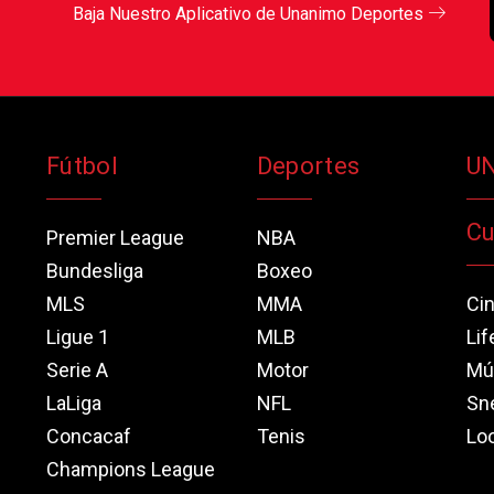
Baja Nuestro Aplicativo de Unanimo Deportes
Fútbol
Deportes
U
Cu
Premier League
NBA
Bundesliga
Boxeo
MLS
MMA
Ci
Ligue 1
MLB
Lif
Serie A
Motor
Mú
LaLiga
NFL
Sn
Concacaf
Tenis
Loo
Champions League