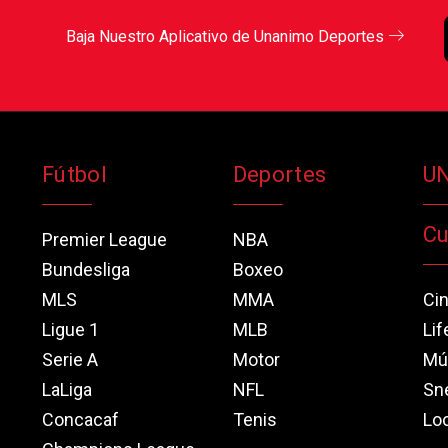
Baja Nuestro Aplicativo de Unanimo Deportes
Fútbol
Deportes
U
Cu
Premier League
NBA
Bundesliga
Boxeo
MLS
MMA
Ci
Ligue 1
MLB
Lif
Serie A
Motor
Mú
LaLiga
NFL
Sn
Concacaf
Tenis
Loo