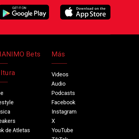
NANIMO Bets
Más
ltura
Videos
Audio
ne
Podcasts
estyle
Facebook
sica
Instagram
eakers
X
k de Atletas
YouTube