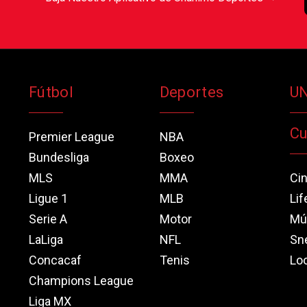
Fútbol
Deportes
U
Cu
Premier League
NBA
Bundesliga
Boxeo
MLS
MMA
Ci
Ligue 1
MLB
Lif
Serie A
Motor
Mú
LaLiga
NFL
Sn
Concacaf
Tenis
Loo
Champions League
Liga MX