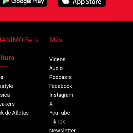
NANIMO Bets
Más
ltura
Videos
Audio
ne
Podcasts
estyle
Facebook
sica
Instagram
eakers
X
k de Atletas
YouTube
TikTok
Newsletter