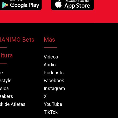
NANIMO Bets
Más
ltura
Videos
Audio
ne
Podcasts
estyle
Facebook
sica
Instagram
eakers
X
k de Atletas
YouTube
TikTok