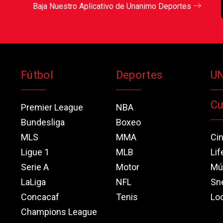
Baja Nuestro Aplicativo de Unanimo Deportes
Fútbol
Deportes
U
Cu
Premier League
NBA
Bundesliga
Boxeo
MLS
MMA
Ci
Ligue 1
MLB
Lif
Serie A
Motor
Mú
LaLiga
NFL
Sn
Concacaf
Tenis
Loo
Champions League