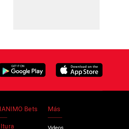
NANIMO Bets
Más
ltura
Videos