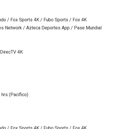
do / Fox Sports 4K / Fubo Sports / Fox 4K
tes Network / Azteca Deportes App / Pase Mundial
 DirecTV 4K
 hrs (Pacífico)
do / Fox Sports 4K / Fubo Sports / Fox 4K