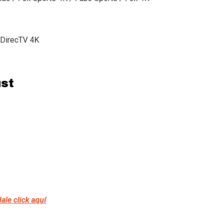
 DirecTV 4K
ust
dale click aquí