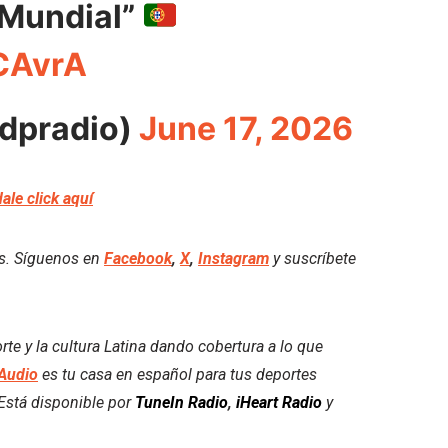
 Mundial”
CAvrA
fdpradio)
June 17, 2026
dale click aquí
es. Síguenos en
Facebook
,
X
,
Instagram
y suscríbete
e y la cultura Latina dando cobertura a lo que
Audio
es tu casa en español para tus deportes
. Está disponible por
TuneIn Radio
,
iHeart Radio
y