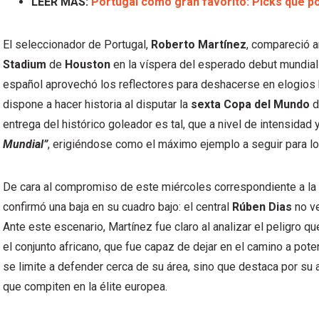
LEER MÁS:
Portugal como gran favorito: Picks que po
El seleccionador de Portugal,
Roberto Martínez
, compareció 
Stadium
de
Houston
en la víspera del esperado debut mundial
español aprovechó los reflectores para deshacerse en elogios h
dispone a hacer historia al disputar la
sexta Copa del Mundo
d
entrega del histórico goleador es tal, que a nivel de intensidad
Mundial”
, erigiéndose como el máximo ejemplo a seguir para l
De cara al compromiso de este miércoles correspondiente a la 
confirmó una baja en su cuadro bajo: el central
Rúben Dias
no ve
Ante este escenario, Martínez fue claro al analizar el peligro q
el conjunto africano, que fue capaz de dejar en el camino a po
se limite a defender cerca de su área, sino que destaca por su 
que compiten en la élite europea.