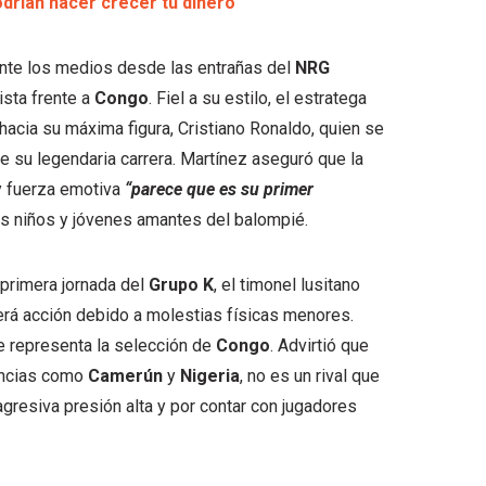
drían hacer crecer tu dinero
ante los medios desde las entrañas del
NRG
ista frente a
Congo
. Fiel a su estilo, el estratega
acia su máxima figura, Cristiano Ronaldo, quien se
e su legendaria carrera. Martínez aseguró que la
 y fuerza emotiva
“parece que es su primer
os niños y jóvenes amantes del balompié.
primera jornada del
Grupo K
, el timonel lusitano
rá acción debido a molestias físicas menores.
ue representa la selección de
Congo
. Advirtió que
tencias como
Camerún
y
Nigeria
, no es un rival que
agresiva presión alta y por contar con jugadores