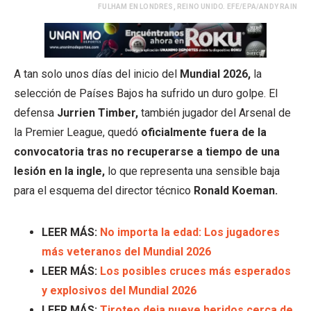
FULHAM EN LONDRES, REINO UNIDO. EFE/EPA/ANDY RAIN
A tan solo unos días del inicio del
Mundial 2026,
la
selección de Países Bajos ha sufrido un duro golpe. El
defensa
Jurrien Timber,
también jugador del Arsenal de
la Premier League, quedó
oficialmente fuera de la
convocatoria tras no recuperarse a tiempo de una
lesión en la ingle,
lo que representa una sensible baja
para el esquema del director técnico
Ronald Koeman.
LEER MÁS:
No importa la edad: Los jugadores
más veteranos del Mundial 2026
LEER MÁS:
Los posibles cruces más esperados
y explosivos del Mundial 2026
LEER MÁS:
Tiroteo deja nueve heridos cerca de