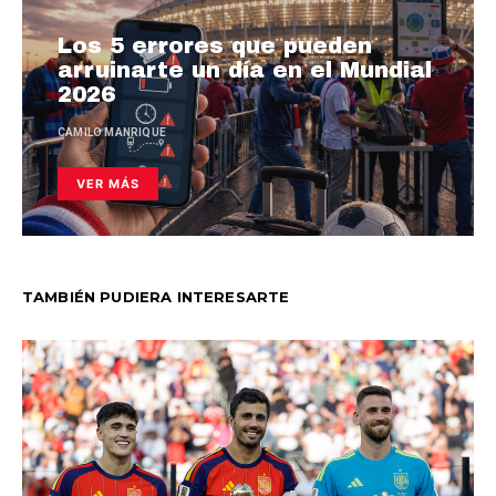
Los 5 errores que pueden
arruinarte un día en el Mundial
2026
CAMILO MANRIQUE
VER MÁS
TAMBIÉN PUDIERA INTERESARTE