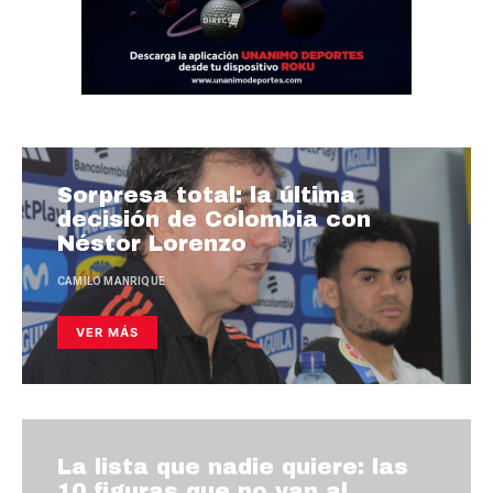
Sorpresa total: la última
decisión de Colombia con
Néstor Lorenzo
CAMILO MANRIQUE
VER MÁS
La lista que nadie quiere: las
10 figuras que no van al